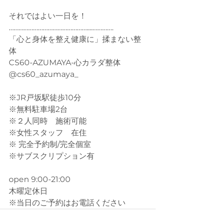
それではよい一日を！
…………………………………………....………….
「心と身体を整え健康に」揉まない整
体
CS60-AZUMAYA-心カラダ整体
@cs60_azumaya_
※JR戸坂駅徒歩10分
※無料駐車場2台
※２人同時　施術可能
※女性スタッフ　在住
※ 完全予約制/完全個室
※サブスクリプション有
open 9:00-21:00
木曜定休日
※当日のご予約はお電話ください