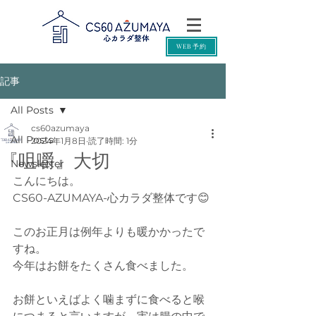
WEB予約
記事
All Posts
cs60azumaya
All Posts
2024年1月8日
読了時間: 1分
『咀嚼』大切
Newsletter
こんにちは。
CS60-AZUMAYA-心カラダ整体です😊
このお正月は例年よりも暖かかったで
すね。
今年はお餅をたくさん食べました。
お餅といえばよく噛まずに食べると喉