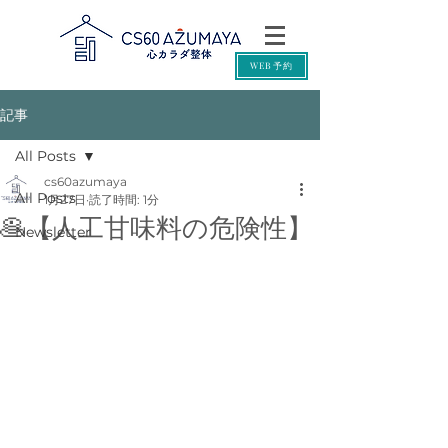
WEB予約
記事
All Posts
cs60azumaya
All Posts
1月27日
読了時間: 1分
🥞【人工甘味料の危険性】
Newsletter