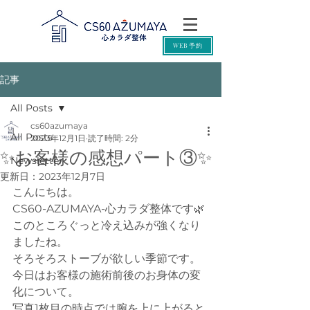
WEB予約
記事
All Posts
cs60azumaya
All Posts
2023年12月1日
読了時間: 2分
✨お客様の感想パート③✨
Newsletter
更新日：
2023年12月7日
こんにちは。
CS60-AZUMAYA-心カラダ整体です🌿
このところぐっと冷え込みが強くなり
ましたね。
そろそろストーブが欲しい季節です。
今日はお客様の施術前後のお身体の変
化について。
写真1枚目の時点では腕を上に上がると