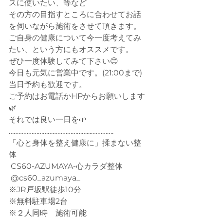
スに使いたい、等など
その方の目指すところに合わせてお話
を伺いながら施術をさせて頂きます。
ご自身の健康について今一度考えてみ
たい、という方にもオススメです。
ぜひ一度体験してみて下さい😊
今日も元気に営業中です。(21:00まで)
当日予約も歓迎です。
ご予約はお電話かHPからお願いします
🌿
それでは良い一日を🌱
…………………………………………....…………. 
「心と身体を整え健康に」揉まない整
体
 CS60-AZUMAYA-心カラダ整体
 @cs60_azumaya_
※JR戸坂駅徒歩10分
※無料駐車場2台
※２人同時　施術可能