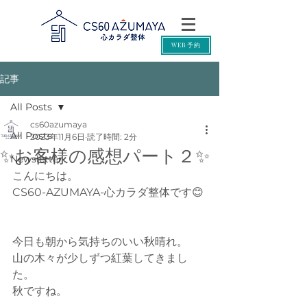
WEB予約
記事
All Posts
cs60azumaya
All Posts
2023年11月6日
読了時間: 2分
✨お客様の感想パート２✨
Newsletter
こんにちは。
CS60-AZUMAYA-心カラダ整体です😊
今日も朝から気持ちのいい秋晴れ。
山の木々が少しずつ紅葉してきまし
た。
秋ですね。