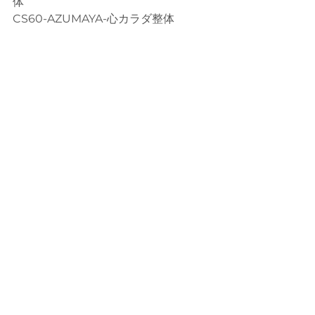
体
CS60-AZUMAYA-心カラダ整体
※JR戸坂駅徒歩10分
※無料駐車場2台
※２人同時　施術可能
※女性スタッフ　在住
※ 完全予約制/完全個室
※サブスクリプション有
open 9:00-21:00
木曜定休日
※当日のご予約はお電話ください。
#広島市
#広島市東区#東区癒
し 
#cs60
#CBD#広島癒し#揉まない整
体 
#肩こり腰痛
#プライベートサロン#
体質改善サロン#健康に生きる#自律神