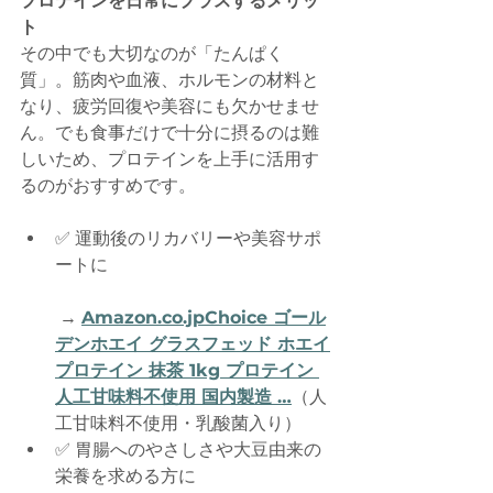
プロテインを日常にプラスするメリッ
ト
その中でも大切なのが「たんぱく
質」。筋肉や血液、ホルモンの材料と
なり、疲労回復や美容にも欠かせませ
ん。でも食事だけで十分に摂るのは難
しいため、プロテインを上手に活用す
るのがおすすめです。
✅ 運動後のリカバリーや美容サポ
ートに
 → 
Amazon.co
.jpChoice ゴール
デンホエイ グラスフェッド ホエイ
プロテイン 抹茶 1kg プロテイン 
人工甘味料不使用 国内製造 …
（人
工甘味料不使用・乳酸菌入り）
✅ 胃腸へのやさしさや大豆由来の
栄養を求める方に