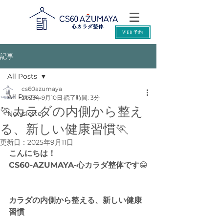
WEB予約
記事
All Posts
cs60azumaya
All Posts
2025年9月10日
読了時間: 3分
🏃カラダの内側から整え
Newsletter
る、新しい健康習慣🏃
更新日：
2025年9月11日
こんにちは！
CS60-AZUMAYA-心カラダ整体です
😁
カラダの内側から整える、新しい健康
習慣