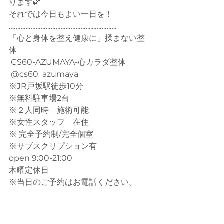
ります🌿
それでは今日もよい一日を！
…………………………………………....…………. 
「心と身体を整え健康に」揉まない整
体
 CS60-AZUMAYA-心カラダ整体
 @cs60_azumaya_
※JR戸坂駅徒歩10分
※無料駐車場2台
※２人同時　施術可能
※女性スタッフ　在住
※ 完全予約制/完全個室
※サブスクリプション有
open 9:00-21:00
木曜定休日
※当日のご予約はお電話ください。