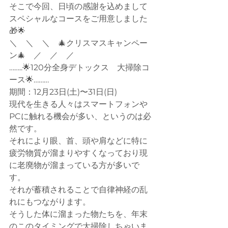
そこで今回、日頃の感謝を込めまして
スペシャルなコースをご用意しました
🎁🌟
＼　＼　＼　🎄クリスマスキャンペー
ン🎄　／　／　／
……..🌟120分全身デトックス　大掃除コ
ース🌟………
期間：12月23日(土)〜31日(日)
現代を生きる人々はスマートフォンや
PCに触れる機会が多い、というのは必
然です。
それにより眼、首、頭や肩などに特に
疲労物質が溜まりやすくなっており現
に老廃物が溜まっている方が多いで
す。
それが蓄積されることで自律神経の乱
れにもつながります。
そうした体に溜まった物たちを、年末
のこのタイミングで大掃除しちゃいま