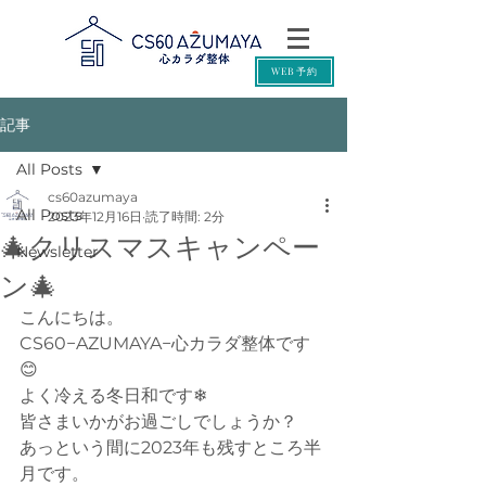
WEB予約
記事
All Posts
cs60azumaya
All Posts
2023年12月16日
読了時間: 2分
🎄クリスマスキャンペー
Newsletter
ン🎄
こんにちは。
CS60−AZUMAYA−心カラダ整体です
😊
よく冷える冬日和です❄
皆さまいかがお過ごしでしょうか？
あっという間に2023年も残すところ半
月です。