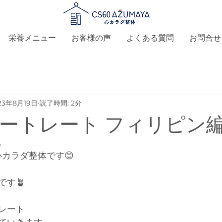
栄養メニュー
お客様の声
よくある質問
お問合せ
23年8月19日
読了時間: 2分
ートレート フィリピン
。
-心カラダ整体です😊
です🪴
レート