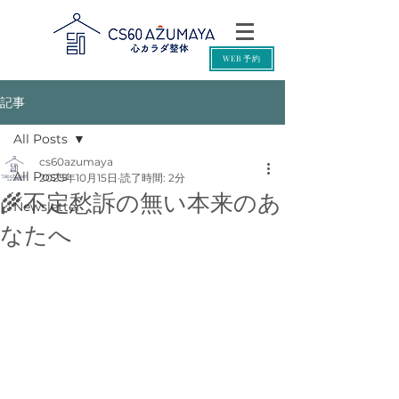
WEB予約
記事
All Posts
cs60azumaya
All Posts
2025年10月15日
読了時間: 2分
🌾不定愁訴の無い本来のあ
Newsletter
なたへ