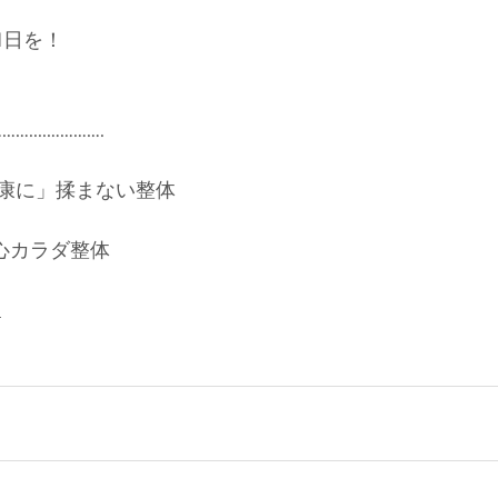
1日を！
....…………. 
康に」揉まない整体
A-心カラダ整体
_