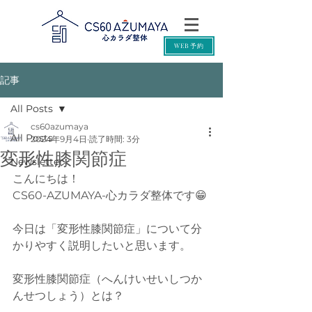
WEB予約
記事
All Posts
cs60azumaya
All Posts
2024年9月4日
読了時間: 3分
変形性膝関節症
Newsletter
こんにちは！
CS60-AZUMAYA-心カラダ整体です😁
今日は「変形性膝関節症」について分
かりやすく説明したいと思います。
変形性膝関節症（へんけいせいしつか
んせつしょう）とは？