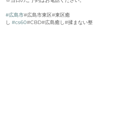
※当日のご予約はお電話ください。
#広島市
#広島市東区#東区癒
し 
#cs60
#CBD#広島癒し#揉まない整
体 
#肩こり腰痛
#プライベートサロン#
体質改善サロン#健康に生きる#自律神
経ケア#東区cs60 
#広島市cs60
#戸坂#
腸内環境