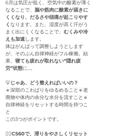
6月は気圧が低く、空気中の酸素が薄く
なることで、
脳や筋肉に酸素が届きに
くくなり、だるさや頭痛が起こりやす
く
なります。また、湿度が高く汗がう
まく出にくくなることで、
むくみや冷
えも加速
します。
体はがんばって調整しようとします
が、そのぶん自律神経がフル稼働。結
果、
寝ても疲れが取れない“隠れ疲
労”状態
に…。
💡
じゃあ、どう整えればいいの？
🔹深部のこわばりをゆるめること🔹老
廃物や体内の余分な水分を流すこと🔹
自律神経をリセットする時間を持つこ
と
この3つがポイントです。
💆‍♀️
CS60で、滞りをやさしくリセット