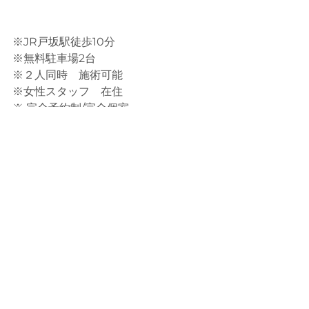
※JR戸坂駅徒歩10分
※無料駐車場2台
※２人同時　施術可能
※女性スタッフ　在住
※ 完全予約制/完全個室
※サブスクリプション有
open 9:00-21:00
木曜定休日
※当日のご予約はお電話ください。
#広島市
#広島市東区#東区癒
し 
#cs60
#CBD#広島癒し#揉まない整
体 
#肩こり腰痛
#プライベートサロン#
体質改善サロン#健康に生きる#自律神
経ケア#東区cs60 
#広島市cs60
#戸坂#
腸内環境 
#医食同源
#旬の野菜