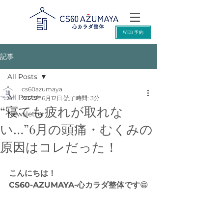
WEB予約
記事
All Posts
cs60azumaya
All Posts
2025年6月12日
読了時間: 3分
“寝ても疲れが取れな
Newsletter
い…”6月の頭痛・むくみの
原因はコレだった！
こんにちは！
CS60-AZUMAYA-心カラダ整体です
😁