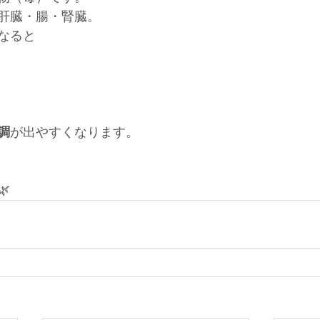
肝臓・腸・腎臓。
なると
調
が出やすくなります。
