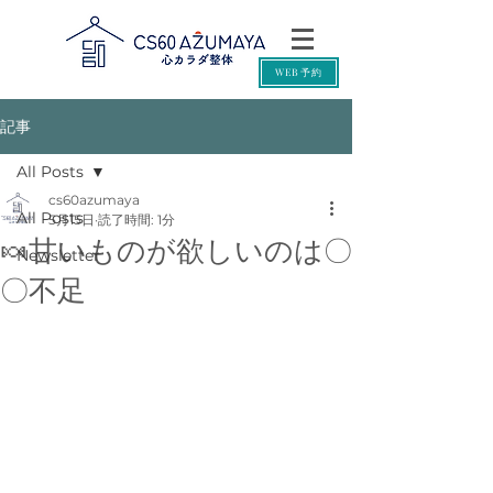
WEB予約
記事
All Posts
cs60azumaya
All Posts
5月15日
読了時間: 1分
🍬甘いものが欲しいのは〇
Newsletter
〇不足