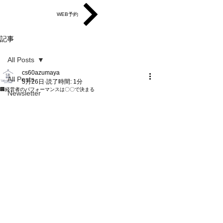
WEB予約
記事
All Posts
cs60azumaya
All Posts
5月26日
読了時間: 1分
🏢経営者のパフォーマンスは〇〇で決まる
Newsletter