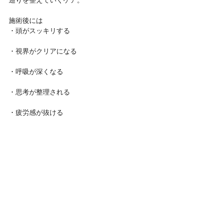
施術後には
・頭がスッキリする
・視界がクリアになる
・呼吸が深くなる
・思考が整理される
・疲労感が抜ける
体が本来の流れを取り戻すことで
“脳の働き”も変わるからです。
経営を変えたいなら、
戦略の前に「状態」を整えること。
血流が変われば、
判断が変わり、