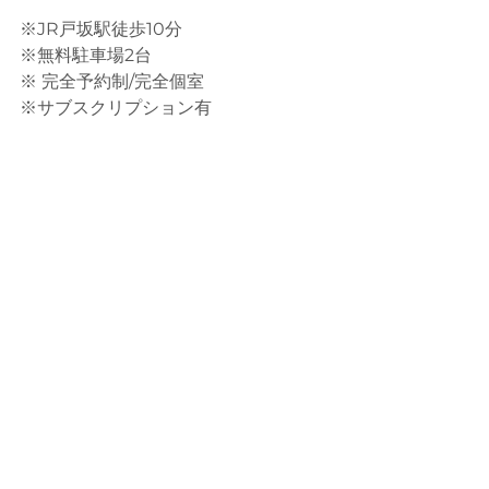
※JR戸坂駅徒歩10分
※無料駐車場2台
※ 完全予約制/完全個室
※サブスクリプション有
open 9:00-21:00
木曜定休日
※当日のご予約はお電話ください。
#広島市
#広島市東区#東区癒
し 
#cs60
#CBD#広島癒し#揉まない整
体 
#肩こり腰痛
#プライベートサロン#
体質改善サロン