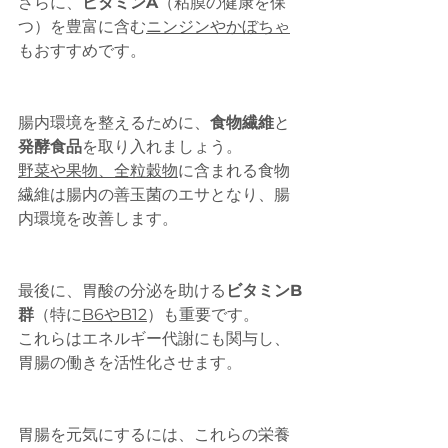
さらに、
ビタミンA
（粘膜の健康を保
つ）を豊富に含む
ニンジンやかぼちゃ
もおすすめです。
腸内環境を整えるために、
食物繊維
と
発酵食品
を取り入れましょう。
野菜や果物、全粒穀物
に含まれる食物
繊維は腸内の善玉菌のエサとなり、腸
内環境を改善します。
最後に、胃酸の分泌を助ける
ビタミンB
群
（特に
B6やB12
）も重要です。
これらはエネルギー代謝にも関与し、
胃腸の働きを活性化させます。
胃腸を元気にするには、これらの栄養