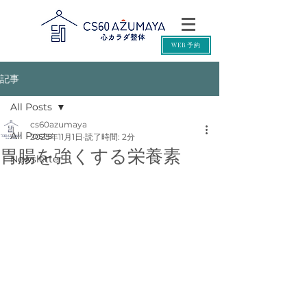
WEB予約
記事
All Posts
cs60azumaya
All Posts
2025年11月1日
読了時間: 2分
胃腸を強くする栄養素
Newsletter