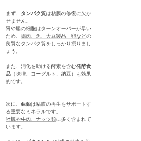
まず、
タンパク質
は粘膜の修復に欠か
せません。
胃や腸の細胞はターンオーバーが早い
ため、
鶏肉、魚、大豆製品、卵など
の
良質なタンパク質をしっかり摂りまし
ょう。
また、消化を助ける酵素を含む
発酵食
品
（
味噌、ヨーグルト、納豆
）も効果
的です。
次に、
亜鉛
は粘膜の再生をサポートす
る重要なミネラルです。
牡蠣や牛肉、ナッツ類
に多く含まれて
います。