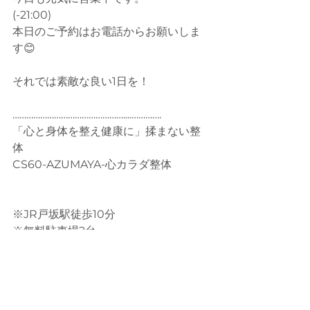
(-21:00)
本日のご予約はお電話からお願いしま
す😊
それでは素敵な良い1日を！
…………………………………………....………….
「心と身体を整え健康に」揉まない整
体
CS60-AZUMAYA-心カラダ整体
※JR戸坂駅徒歩10分
※無料駐車場2台
※２人同時　施術可能
※女性スタッフ　在住
※ 完全予約制/完全個室
※サブスクリプション有