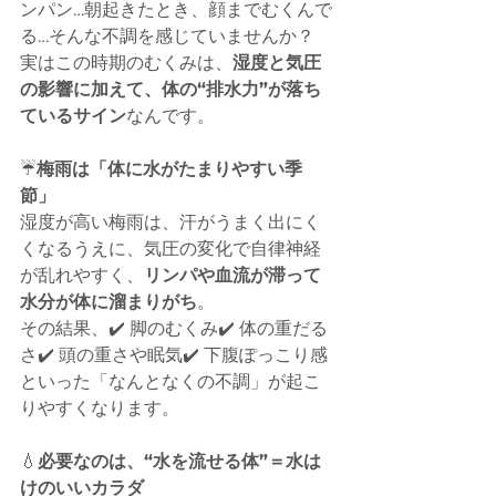
ンパン…朝起きたとき、顔までむくんで
る…そんな不調を感じていませんか？
実はこの時期のむくみは、
湿度と気圧
の影響に加えて、体の“排水力”が落ち
ているサイン
なんです。
☔️
梅雨は「体に水がたまりやすい季
節」
湿度が高い梅雨は、汗がうまく出にく
くなるうえに、気圧の変化で自律神経
が乱れやすく、
リンパや血流が滞って
水分が体に溜まりがち
。
その結果、✔️ 脚のむくみ✔️ 体の重だる
さ✔️ 頭の重さや眠気✔️ 下腹ぽっこり感
といった「なんとなくの不調」が起こ
りやすくなります。
💧
必要なのは、“水を流せる体”＝水は
けのいいカラダ