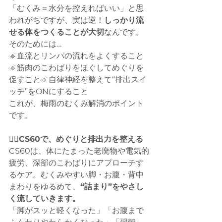
「むくみ＝水分を控えればいい」と思
われがちですが、実は逆！
しっかり流
せる体をつくることが大切
なんです。
そのためには…
🔹血流とリンパの流れをよくすること
🔹筋肉のこわばりをほぐしてめぐりを
促すこと🔹自律神経を整えて“排出スイ
ッチ”をONにすること
これが、梅雨のむくみ解消のポイント
です。
💆‍♀️
CS60で、めぐりと排出力を整える
CS60は、体にたまった老廃物や電気的
疲労、深部のこわばりにアプローチす
るケア。むくみやすい脚・お腹・背中
まわりをゆるめて、
“詰まり”をやさし
く流していきます。
「脚がスッと軽くなった」「お腹まで