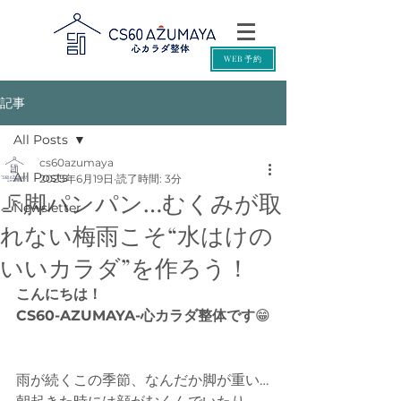
WEB予約
記事
All Posts
cs60azumaya
All Posts
2025年6月19日
読了時間: 3分
🦵脚パンパン…むくみが取
Newsletter
れない梅雨こそ“水はけの
いいカラダ”を作ろう！
こんにちは！
CS60-AZUMAYA-心カラダ整体です
😁
雨が続くこの季節、なんだか脚が重い…