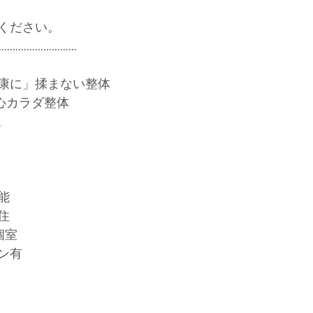
ください。
…………………………
康に」揉まない整体
A-心カラダ整体
_
分
能
住
個室
ン有