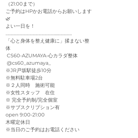
（21:00まで）
ご予約はHPかお電話からお願いします
🌿
よい一日を！
…………………………………………....…………. 
「心と身体を整え健康に」揉まない整
体
 CS60-AZUMAYA-心カラダ整体
 @cs60_azumaya_
※JR戸坂駅徒歩10分
※無料駐車場2台
※２人同時　施術可能
※女性スタッフ　在住
※ 完全予約制/完全個室
※サブスクリプション有
open 9:00-21:00
木曜定休日
※当日のご予約はお電話ください