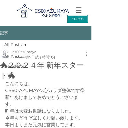
WEB予約
記事
All Posts
cs60azumaya
All Posts
2024年1月5日
読了時間: 1分
🐲２０２４年 新年スター
Newsletter
ト🐲
こんにちは。
CS60-AZUMAYA-心カラダ整体です😊
新年あけましておめでとうございま
す。
昨年は大変お世話になりました。
今年もどうぞ宜しくお願い致します。
本日よりまた元気に営業してます。