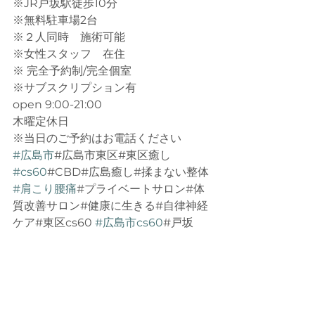
※JR戸坂駅徒歩10分
※無料駐車場2台
※２人同時　施術可能
※女性スタッフ　在住
※ 完全予約制/完全個室
※サブスクリプション有
open 9:00-21:00
木曜定休日
※当日のご予約はお電話ください
#広島市
#広島市東区#東区癒し 
#cs60
#CBD#広島癒し#揉まない整体 
#肩こり腰痛
#プライベートサロン#体
質改善サロン#健康に生きる#自律神経
ケア#東区cs60 
#広島市cs60
#戸坂