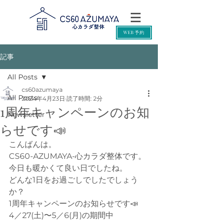
WEB予約
記事
All Posts
cs60azumaya
All Posts
2024年4月23日
読了時間: 2分
1周年キャンペーンのお知
Newsletter
らせです📣
こんばんは。
CS60-AZUMAYA-心カラダ整体です。
今日も暖かくて良い日でしたね。
どんな1日をお過ごしでしたでしょう
か？
1周年キャンペーンのお知らせです📣
4／27(土)〜5／6(月)の期間中