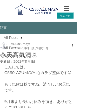
WEB予約
記事
All Posts
cs60azumaya
All Posts
2023年10月6日
読了時間: 1分
🌞天高氣清🌞
Newsletter
更新日：
2023年11月1日
こんにちは。
CS60-AZUMAYA-心カラダ整体です😊
もう気候は秋ですね、清々しいお天気
です。
9月末より長いお休みを頂き、ありがと
うございました。