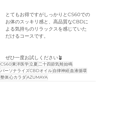
とてもお得ですがしっかりとCS60での
お体のスッキリ感と、高品質なCBDに
よる気持ちのリラックスを感じていた
だけるコースです。
ぜひ一度お試しください🪴
CS60
東洋医学
立夏
二十四節気
蛙始鳴
パーソナライズCBDオイル
自律神経
血液循環
整体
心カラダ
AZUMAYA
すべて表示
最新記事