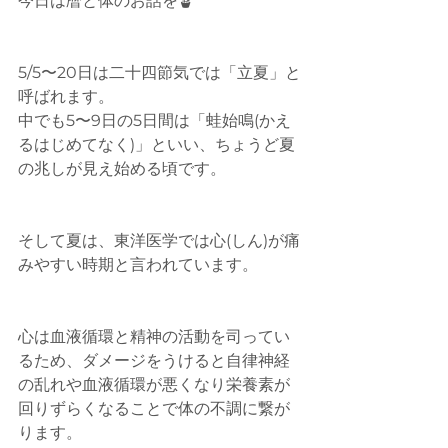
今日は暦と体のお話を🪴
5/5〜20日は二十四節気では「立夏」と
呼ばれます。
中でも5〜9日の5日間は「蛙始鳴(かえ
るはじめてなく)」といい、ちょうど夏
の兆しが見え始める頃です。
そして夏は、東洋医学では心(しん)が痛
みやすい時期と言われています。
心は血液循環と精神の活動を司ってい
るため、ダメージをうけると自律神経
の乱れや血液循環が悪くなり栄養素が
回りずらくなることで体の不調に繋が
ります。