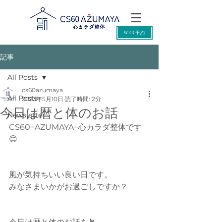
WEB予約
記事
All Posts
cs60azumaya
All Posts
2023年5月10日
読了時間: 2分
今日は暦と体のお話
Newsletter
CS60−AZUMAYA−心カラダ整体です
😊
風が気持ちいい良い日です。
みなさまいかがお過ごしですか？