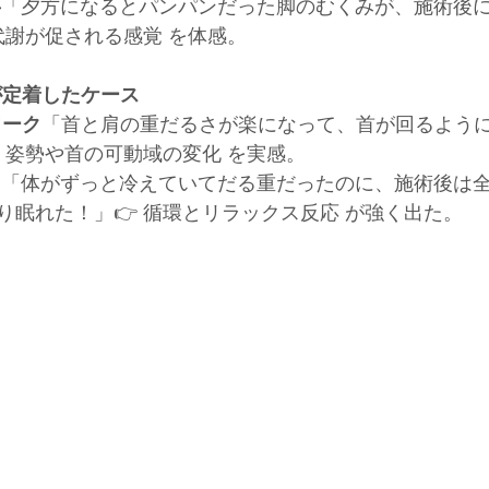
事
「夕方になるとパンパンだった脚のむくみが、施術後
代謝が促される感覚 を体感。
が定着したケース
ワーク
「首と肩の重だるさが楽になって、首が回るよう
 姿勢や首の可動域の変化 を実感。
中
「体がずっと冷えていてだる重だったのに、施術後は
り眠れた！」👉 循環とリラックス反応 が強く出た。