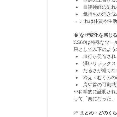
体調の土台が安
自律神経の乱れ
気持ちの浮き沈
→ これは体質や生
🧠
 なぜ変化を感じ
CS60は特殊なツ
果として以下のよう
血行が促進され
深いリラックス
だるさが軽くな
冷え・むくみの
肩や首の可動域
※科学的に証明され
して「楽になった」
🌱
 まとめ：どのく