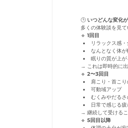
🕒
 いつどんな変化
多くの体験談を見て
🔹
 1回目
リラックス感・
なんとなく体が
眠りの質が上が
→ これは即時的に
🔹
 2〜3回目
肩こり・首こり
可動域アップ
むくみやだるさ
日常で感じる疲
→ 継続して受ける
🔹
 5回目以降