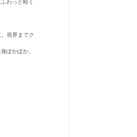
にふわっと軽く
に。視界までク
全身ぽかぽか。