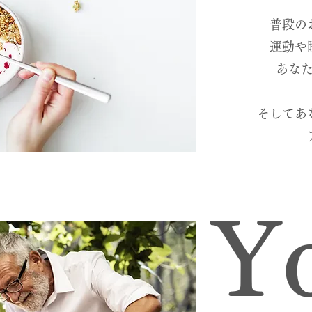
普段の
運動や
あなた
そしてあ
Y