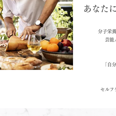
あなた
分子栄
芸能
「自
セルフ