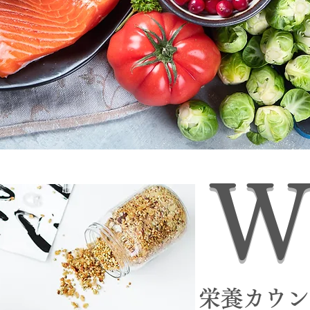
W
栄養カウン