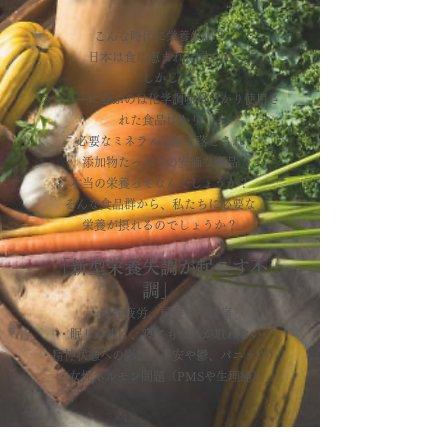
こんな時代に栄養失調？
日本は食に恵まれた国です
しかし
スーパーに並ぶのは化学調味料ばかり使用さ
れた食品ばかり
​必要なミネラルは削ぎ落とされ
添加物たっぷりの安価な商品
本当の栄養ってなんでしょうか？
そんな食品群から、私たちに必要な
栄養が摂れるのでしょうか？
「新型栄養失調が起こす不
調」
・慢性疲労、肩凝りや腰痛
・眠りが浅く、寝ても疲れが取れない
・精神状態への影響（不安や鬱、パニック）
・女性ホルモン問題（PMSや生理痛）