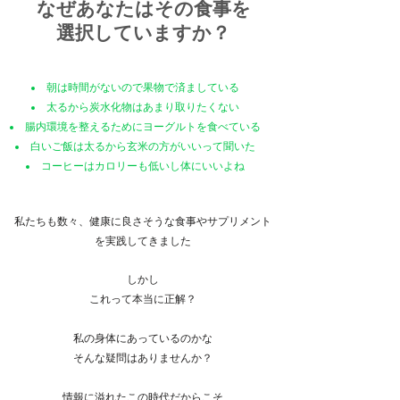
なぜあなたはその食事を
​選択していますか？
朝は時間がないので果物で済ましている
太るから炭水化物はあまり取りたくない
腸内環境を整えるためにヨーグルトを食べている
白いご飯は太るから玄米の方がいいって聞いた
​コーヒーはカロリーも低いし体にいいよね
私たちも数々、健康に良さそうな食事やサプリメント
を
実践してきました
しかし
これって本当に正解？
私の身体にあっているのかな
そんな疑問はありませんか？
情報に溢れたこの時代だからこそ