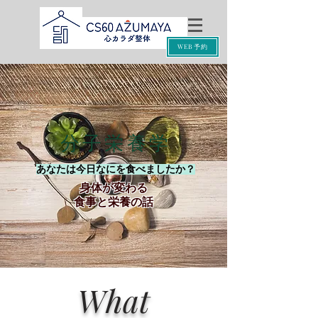
WEB予約
分子栄養学
​あなたは今日なにを食べましたか？
​身体が変わる
食事と栄養の話
What