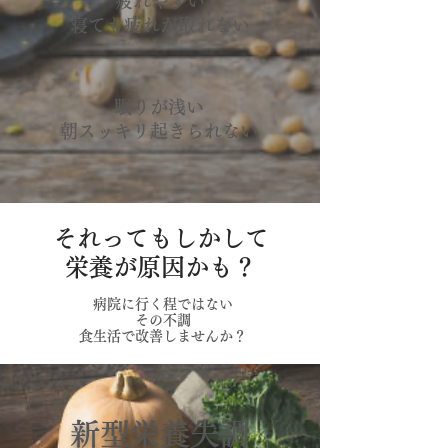
疲れやすい
寝ても疲れが取れない
眠りが浅い
​朝スッキリ起きられない
それってもしかして
​栄養が原因かも？
病院に行く程ではない
その不調
​食生活で改善しませんか？
新型栄養失調