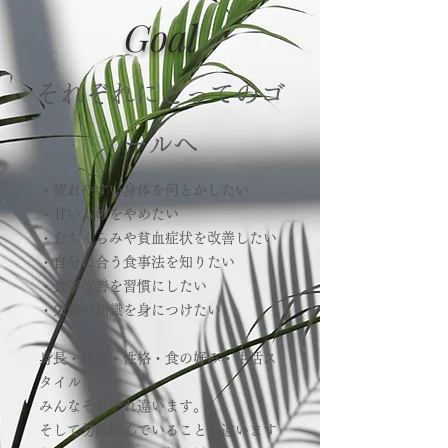
Goal
それぞれにとってのゴ
ールへ
・疲れやすい身体を何とかしたい
・甘いものをやめたい
・たちくらみや貧血症状を改善したい
・自分に合う食事法を知りたい
・食事改善を習慣にしたい
・栄養の知識を身につけたい
身長・体型・性格・食の好み・生活ス
タイル
みんなそれぞれ違います。
そして勿論悩んでいることも違います