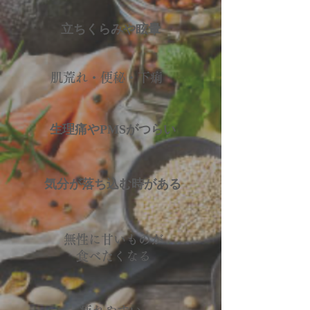
立ちくらみや眩暈
肌荒れ・便秘・下痢
生理痛やPMSがつらい
気分が落ち込む時がある
無性に甘いものが
​食べたくなる