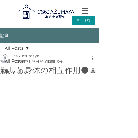
WEB予約
記事
All Posts
cs60azumaya
All Posts
2025年7月16日
読了時間: 3分
新月と身体の相互作用🌑🧘
Newsletter