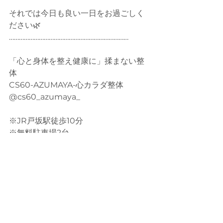
それでは今日も良い一日をお過ごしく
ださい🌿
………………………………………………………………
「心と身体を整え健康に」揉まない整
体
CS60-AZUMAYA-心カラダ整体
@cs60_azumaya_
※JR戸坂駅徒歩10分
※無料駐車場2台
※２人同時　施術可能
※女性スタッフ　在住
※ 完全予約制/完全個室
※サブスクリプション有
open 9:00-21:00
木曜定休日